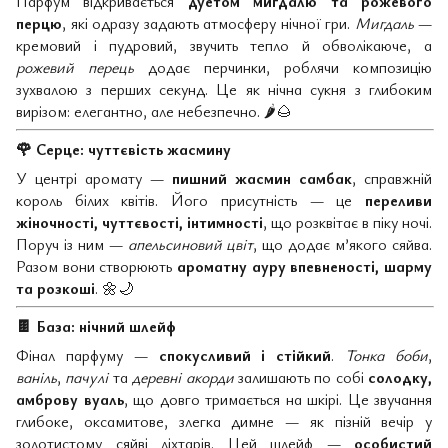
Парфум відкривається
дуетом мигдалю та рожевого
перцю
, які одразу задають атмосферу нічної гри.
Мигдаль
—
кремовий і пудровий, звучить тепло й обволікаюче, а
рожевий перець
додає перчинки, роблячи композицію
зухвалою з перших секунд. Це як нічна сукня з глибоким
вирізом: елегантно, але небезпечно.
🌶
🌰
🌹
Серце: чуттєвість жасмину
У центрі аромату —
пишний жасмин самбак
, справжній
король білих квітів. Його присутність — це
переливи
жіночності, чуттєвості, інтимності
, що розквітає в піку ночі.
Поруч із ним —
апельсиновий цвіт
, що додає м’якого сяйва.
Разом вони створюють
ароматну ауру впевненості, шарму
та розкоші
.
🌼🌙
🍫
База: нічний шлейф
Фінал парфуму —
спокусливий і стійкий
.
Тонка боби
,
ваніль
,
пачулі
та
деревні акорди
залишають по собі
солодку,
амброву вуаль
, що довго тримається на шкірі. Це звучання
глибоке, оксамитове, злегка димне — як пізній вечір у
золотистому сяйві ліхтарів. Цей шлейф —
особистий