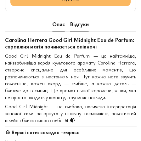
Опис
Відгуки
Carolina Herrera Good Girl Midnight Eau de Parfum:
справжня магія починається опівночі
Good Girl Midnight Eau de Parfum — це найтемніша,
найзвабливіша версія культового аромату Carolina Herrera,
створена спеціально для особливих моментів, що
розпочинаються з настанням ночі. Тут кожна нота звучить
голосніше, кожен акорд — глибше, а кожна деталь —
ближче до таємниці. Це аромат нічної королеви, жінки, яка
не просто входить у кімнату, а зупиняє погляди.
Good Girl Midnight — це глибока, насичена інтерпретація
жіночої сили, загорнута у північну таємничість, золотистий
шлейф і блиск нічного неба.
💫🌒
🌰
Верхні ноти: солодка темрява