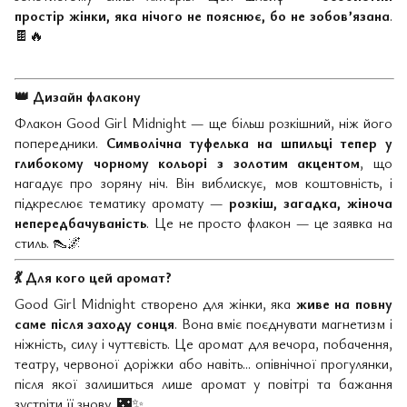
простір жінки, яка нічого не пояснює, бо не зобов’язана
.
🍫🔥
👑
Дизайн флакону
Флакон Good Girl Midnight — ще більш розкішний, ніж його
попередники.
Символічна туфелька на шпильці тепер у
глибокому чорному кольорі з золотим акцентом
, що
нагадує про зоряну ніч. Він виблискує, мов коштовність, і
підкреслює тематику аромату —
розкіш, загадка, жіноча
непередбачуваність
. Це не просто флакон — це заявка на
стиль.
👠🌌
💃
Для кого цей аромат?
Good Girl Midnight створено для жінки, яка
живе на повну
саме після заходу сонця
. Вона вміє поєднувати магнетизм і
ніжність, силу і чуттєвість. Це аромат для вечора, побачення,
театру, червоної доріжки або навіть... опівнічної прогулянки,
після якої залишиться лише аромат у повітрі та бажання
зустріти її знову.
🌃✨