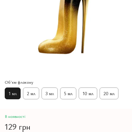
Обʼєм флакону
1 мл
2 мл
3 мл
5 мл
10 мл
20 мл
В наявності
129 грн