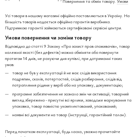
Повернення та обмін товару.
Умови
Усі товари в нашому магазині офіційно поставляються в Україну. На
більшість товарів надається офіційна гарантія виробника.
Підтримкою гарантії займаються сертифіковані сервісні центри.
Умови повернення чи заміни товару
Відповідно до статті 9 Закону «Про захист прав споживачів», товар
належної якості (без дефектів) можна обміняти або повернути
протягом 14 днів, не рахуючи дня купівлі, при дотриманні таких
умов:
товар не був у експлуатації й не має слідів використання:
подряпин, сколів, потертостей, слідів розбирання, слідів від
потрапляння рідини у виріб або на упаковку, документацію;
програмне забезпечення не зазнало змін чи активації; товарний
вигляд збережено - присутні всі ярлики, заводське маркування та
упаковка, товар повністю укомплектований, упакований;
наявні всі документи на товар (інструкції, гарантійний талон).
Перед початком експлуатації, будь ласка, уважно прочитайте