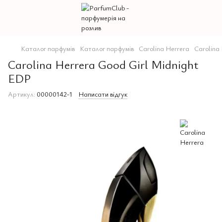
Каталог парфумів
Каталог парфумів
Carolina Herrera
Carolina
Carolina Herrera Good Girl Midnight
EDP
Артикул:
00000142-1
Написати відгук