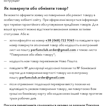
інструкцію!
Як повернути або обміняти товар?
Ви можете оформити заявку на повернення або ремонт товару в
особистому кабінеті сайту. При оформленні вказується інформація
про терміни гарантійного обслуговування придбаних товарів. Для
вашої зручності можна відстежити виконання заявок за їхніми
статусами. Або ж:
зателефонуйте на номер
+38 (068) 722 9365
та повідомте про
намір повернути оплачений товар або надішліть електронний
лист на пошту
parfumclub.order@gmail.com
з темою листа
"Повернення або обмін товару";
надішліть нам товар перевізником Нова Пошта.
повідомте № декларації надісланої посилки та № банківської
картки для повернення вартості товару на електронну
пошту
parfumclub.order@gmail.com
після отримання і подальшої перевірки вмісту посилки на
відповідність умовам повернення товару, ми повертаємо Вам
гроші на банківську карту або надсилаємо інший товар протягом
трьох робочих днів.
Послуги перевізників сплачуються окремо за рахунок Покупця.