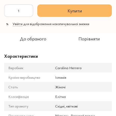
Купити
Увійти
для відображення накопичувальної знижки
%
До обраного
Порівняти
Характеристики
Виробник
Carolina Herrera
Країна виробництва
Іспанія
Стать
Жіночі
Класифікація
Елітна
Тип аромату
Східні, квіткові
Початкова нота
Мигдаль, Рожевий перець