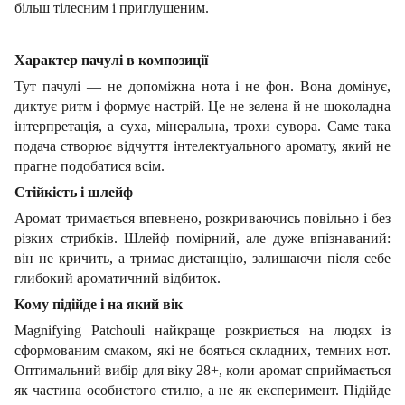
більш тілесним і приглушеним.
Характер пачулі в композиції
Тут пачулі — не допоміжна нота і не фон. Вона домінує,
диктує ритм і формує настрій. Це не зелена й не шоколадна
інтерпретація, а суха, мінеральна, трохи сувора. Саме така
подача створює відчуття інтелектуального аромату, який не
прагне подобатися всім.
Стійкість і шлейф
Аромат тримається впевнено, розкриваючись повільно і без
різких стрибків. Шлейф помірний, але дуже впізнаваний:
він не кричить, а тримає дистанцію, залишаючи після себе
глибокий ароматичний відбиток.
Кому підійде і на який вік
Magnifying Patchouli найкраще розкриється на людях із
сформованим смаком, які не бояться складних, темних нот.
Оптимальний вибір для віку 28+, коли аромат сприймається
як частина особистого стилю, а не як експеримент. Підійде