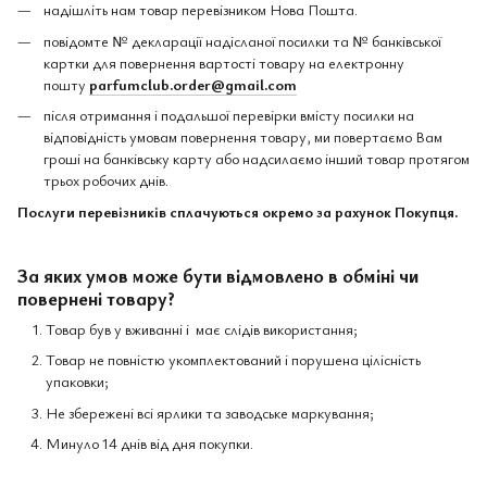
надішліть нам товар перевізником Нова Пошта.
повідомте № декларації надісланої посилки та № банківської
картки для повернення вартості товару на електронну
пошту
parfumclub.order@gmail.com
після отримання і подальшої перевірки вмісту посилки на
відповідність умовам повернення товару, ми повертаємо Вам
гроші на банківську карту або надсилаємо інший товар протягом
трьох робочих днів.
Послуги перевізників сплачуються окремо за рахунок Покупця.
За яких умов може бути відмовлено в обміні чи
повернені товару?
Товар був у вживанні і має слідів використання;
Товар не повністю укомплектований і порушена цілісність
упаковки;
Не збережені всі ярлики та заводське маркування;
Минуло 14 днів від дня покупки.