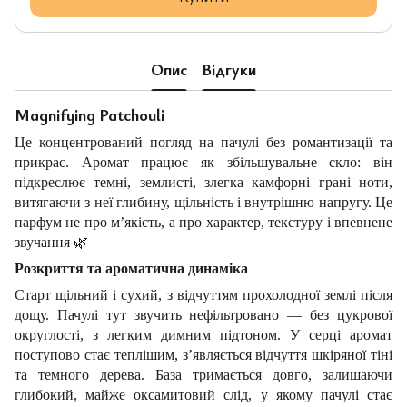
Опис
Відгуки
Magnifying Patchouli
Це концентрований погляд на пачулі без романтизації та
прикрас. Аромат працює як збільшувальне скло: він
підкреслює темні, землисті, злегка камфорні грані ноти,
витягаючи з неї глибину, щільність і внутрішню напругу. Це
парфум не про м’якість, а про характер, текстуру і впевнене
звучання
🌿
Розкриття та ароматична динаміка
Старт щільний і сухий, з відчуттям прохолодної землі після
дощу. Пачулі тут звучить нефільтровано — без цукрової
округлості, з легким димним підтоном. У серці аромат
поступово стає теплішим, з’являється відчуття шкіряної тіні
та темного дерева. База тримається довго, залишаючи
глибокий, майже оксамитовий слід, у якому пачулі стає