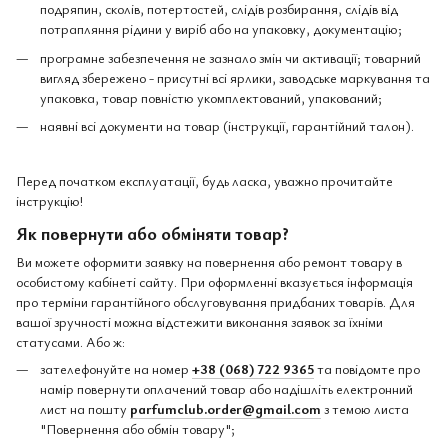
подряпин, сколів, потертостей, слідів розбирання, слідів від
потрапляння рідини у виріб або на упаковку, документацію;
програмне забезпечення не зазнало змін чи активації; товарний
вигляд збережено - присутні всі ярлики, заводське маркування та
упаковка, товар повністю укомплектований, упакований;
наявні всі документи на товар (інструкції, гарантійний талон).
Перед початком експлуатації, будь ласка, уважно прочитайте
інструкцію!
Як повернути або обміняти товар?
Ви можете оформити заявку на повернення або ремонт товару в
особистому кабінеті сайту. При оформленні вказується інформація
про терміни гарантійного обслуговування придбаних товарів. Для
вашої зручності можна відстежити виконання заявок за їхніми
статусами. Або ж:
зателефонуйте на номер
+38 (068) 722 9365
та повідомте про
намір повернути оплачений товар або надішліть електронний
лист на пошту
parfumclub.order@gmail.com
з темою листа
"Повернення або обмін товару";