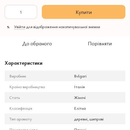
Купити
Увійти
для відображення накопичувальної знижки
%
До обраного
Порівняти
Характеристики
Виробник
Bvlgari
Країна виробництва
Італія
Стать
Жіночі
Класифікація
Елітна
Тип аромату
деревні, шипрові
Початкова нота
Пачулі