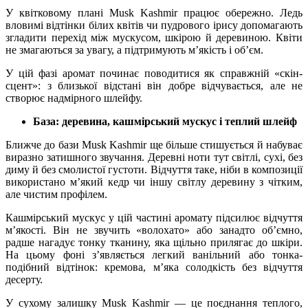
У квітковому плані Musk Kashmir працює обережно. Ледь
вловимі відтінки білих квітів чи пудрового ірису допомагають
згладити перехід між мускусом, шкірою й деревиною. Квіти
не змагаються за увагу, а підтримують м’якість і об’єм.
У цій фазі аромат починає поводитися як справжній «скін-
сцент»: з близької відстані він добре відчувається, але не
створює надмірного шлейфу.
База: деревина, кашмірський мускус і теплий шлейф
Ближче до бази Musk Kashmir ще більше стишується й набуває
виразно затишного звучання. Деревні ноти тут світлі, сухі, без
диму й без смолистої густоти. Відчуття таке, ніби в композиції
використано м’який кедр чи іншу світлу деревину з чітким,
але чистим профілем.
Кашмірський мускус у цій частині аромату підсилює відчуття
м’якості. Він не звучить «волохато» або занадто об’ємно,
радше нагадує тонку тканину, яка щільно прилягає до шкіри.
На цьому фоні з’являється легкий ванільний або тонка-
подібний відтінок: кремова, м’яка солодкість без відчуття
десерту.
У сухому залишку Musk Kashmir — це поєднання теплого,