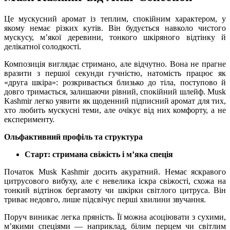
Це мускусний аромат із теплим, спокійним характером, у
якому немає різких кутів. Він будується навколо чистого
мускусу, м’якої деревини, тонкого шкіряного відтінку й
делікатної солодкості.
Композиція виглядає стримано, але відчутно. Вона не прагне
вразити з першої секунди гучністю, натомість працює як
«друга шкіра»: розкривається близько до тіла, поступово й
довго тримається, залишаючи рівний, спокійний шлейф. Musk
Kashmir легко уявити як щоденний підписний аромат для тих,
хто любить мускусні теми, але очікує від них комфорту, а не
експерименту.
Ольфактивний профіль та структура
Старт: стримана свіжість і м’яка спеція
Початок Musk Kashmir досить акуратний. Немає яскравого
цитрусового вибуху, але є невелика іскра свіжості, схожа на
тонкий відтінок бергамоту чи шкірки світлого цитруса. Він
триває недовго, лише підсвічує перші хвилини звучання.
Поруч виникає легка пряність. Її можна асоціювати з сухими,
м’якими спеціями — наприклад, білим перцем чи світлим