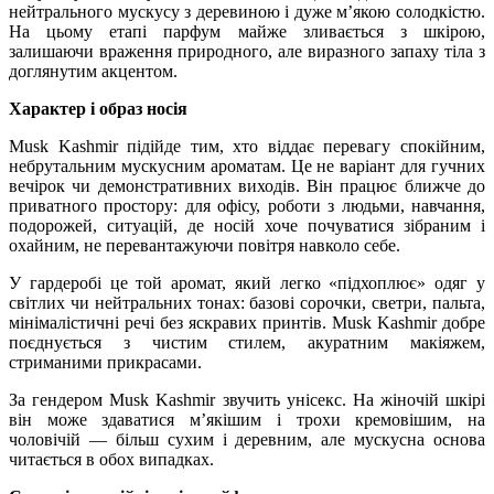
нейтрального мускусу з деревиною і дуже м’якою солодкістю.
На цьому етапі парфум майже зливається з шкірою,
залишаючи враження природного, але виразного запаху тіла з
доглянутим акцентом.
Характер і образ носія
Musk Kashmir підійде тим, хто віддає перевагу спокійним,
небрутальним мускусним ароматам. Це не варіант для гучних
вечірок чи демонстративних виходів. Він працює ближче до
приватного простору: для офісу, роботи з людьми, навчання,
подорожей, ситуацій, де носій хоче почуватися зібраним і
охайним, не перевантажуючи повітря навколо себе.
У гардеробі це той аромат, який легко «підхоплює» одяг у
світлих чи нейтральних тонах: базові сорочки, светри, пальта,
мінімалістичні речі без яскравих принтів. Musk Kashmir добре
поєднується з чистим стилем, акуратним макіяжем,
стриманими прикрасами.
За гендером Musk Kashmir звучить унісекс. На жіночій шкірі
він може здаватися м’якішим і трохи кремовішим, на
чоловічій — більш сухим і деревним, але мускусна основа
читається в обох випадках.