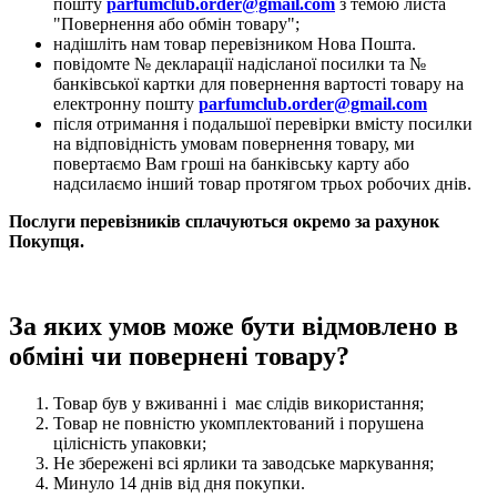
пошту
parfumclub.order@gmail.com
з темою листа
"Повернення або обмін товару";
надішліть нам товар перевізником Нова Пошта.
повідомте № декларації надісланої посилки та №
банківської картки для повернення вартості товару на
електронну пошту
parfumclub.order@gmail.com
після отримання і подальшої перевірки вмісту посилки
на відповідність умовам повернення товару, ми
повертаємо Вам гроші на банківську карту або
надсилаємо інший товар протягом трьох робочих днів.
Послуги перевізників сплачуються окремо за рахунок
Покупця.
За яких умов може бути відмовлено в
обміні чи повернені товару?
Товар був у вживанні і має слідів використання;
Товар не повністю укомплектований і порушена
цілісність упаковки;
Не збережені всі ярлики та заводське маркування;
Минуло 14 днів від дня покупки.