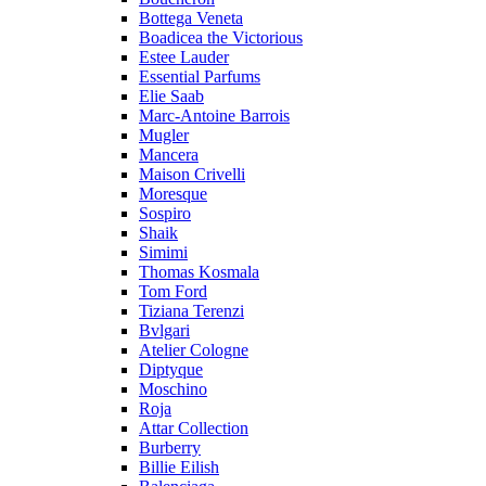
Bottega Veneta
Boadicea the Victorious
Estee Lauder
Essential Parfums
Elie Saab
Marc-Antoine Barrois
Mugler
Mancera
Maison Crivelli
Moresque
Sospiro
Shaik
Simimi
Thomas Kosmala
Tom Ford
Tiziana Terenzi
Bvlgari
Atelier Cologne
Diptyque
Moschino
Roja
Attar Collection
Burberry
Billie Eilish