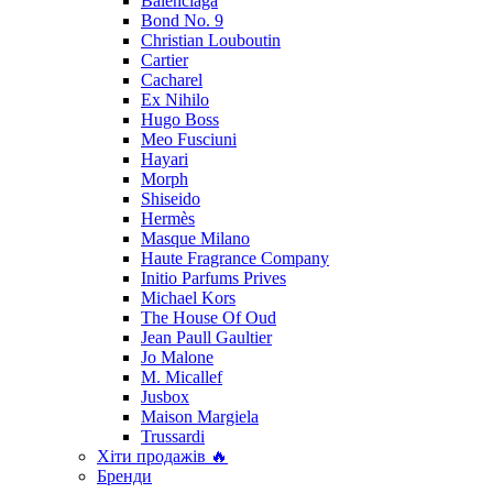
Balenciaga
Bond No. 9
Christian Louboutin
Cartier
Cacharel
Ex Nihilo
Hugo Boss
Meo Fusciuni
Hayari
Morph
Shiseido
Hermès
Masque Milano
Haute Fragrance Company
Initio Parfums Prives
Michael Kors
The House Of Oud
Jean Paull Gaultier
Jo Malone
M. Micallef
Jusbox
Maison Margiela
Trussardi
Хіти продажів 🔥
Бренди