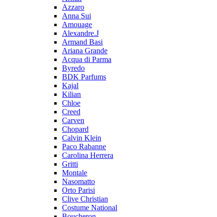
Azzaro
Anna Sui
Amouage
Alexandre.J
Armand Basi
Ariana Grande
Acqua di Parma
Byredo
BDK Parfums
Kajal
Kilian
Chloe
Creed
Carven
Chopard
Calvin Klein
Paco Rabanne
Carolina Herrera
Gritti
Montale
Nasomatto
Orto Parisi
Clive Christian
Costume National
Boucheron