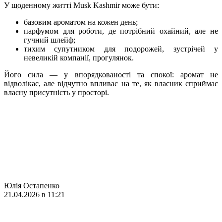
У щоденному житті Musk Kashmir може бути:
базовим ароматом на кожен день;
парфумом для роботи, де потрібний охайний, але не
гучний шлейф;
тихим супутником для подорожей, зустрічей у
невеликій компанії, прогулянок.
Його сила — у впорядкованості та спокої: аромат не
відволікає, але відчутно впливає на те, як власник сприймає
власну присутність у просторі.
Юлія Остапенко
21.04.2026 в 11:21