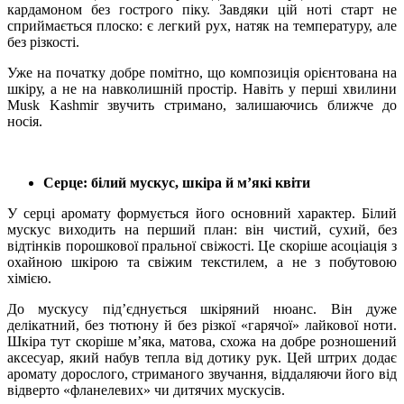
кардамоном без гострого піку. Завдяки цій ноті старт не
сприймається плоско: є легкий рух, натяк на температуру, але
без різкості.
Уже на початку добре помітно, що композиція орієнтована на
шкіру, а не на навколишній простір. Навіть у перші хвилини
Musk Kashmir звучить стримано, залишаючись ближче до
носія.
Серце: білий мускус, шкіра й м’які квіти
У серці аромату формується його основний характер. Білий
мускус виходить на перший план: він чистий, сухий, без
відтінків порошкової пральної свіжості. Це скоріше асоціація з
охайною шкірою та свіжим текстилем, а не з побутовою
хімією.
До мускусу під’єднується шкіряний нюанс. Він дуже
делікатний, без тютюну й без різкої «гарячої» лайкової ноти.
Шкіра тут скоріше м’яка, матова, схожа на добре розношений
аксесуар, який набув тепла від дотику рук. Цей штрих додає
аромату дорослого, стриманого звучання, віддаляючи його від
відверто «фланелевих» чи дитячих мускусів.