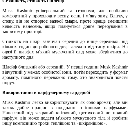
Сезонність, стійкість і шлейф
Musk Kashmir універсальний за сезонами, але особливо
комфортний у прохолодну весну, осінь і м’яку зиму. Влітку, у
спеку, він не створює важкої хмари, проте краще зменшити
кількість нанесень, якщо планується довге перебування в
закритому просторі.
Стійкість на шкірі зазвичай середня до вище середньої: від
кількох годин до робочого дня, залежно від типу шкіри. На
одязі й шарфах м’який мускусний слід може зберігатися до
наступного дня.
Шлейф близький або середній. У перші години Musk Kashmir
відчутний у межах особистої зони, потім переходить у формат
аромату, помітного переважно тому, хто знаходиться зовсім
поруч.
Використання в парфумерному гардеробі
Musk Kashmir легко використовувати як соло-аромат, але він
також добре працює в поєднанні з іншими парфумами.
Нанесений під яскравий квітковий, цитрусовий чи пряний
парфум, він може додати м’якого мускусного тіла й зробити
іншу композицію трохи теплішою та «шкірянішою».