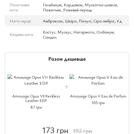
Початкова
Гальбанум, Кардамон, Мускатна шавлія,
нота
Пажитник, Рожевий перець
Нота серця
Амброксан, Шкіра, Пачулі, Сіра амбра, Уд
Костус, Мускус, Нагармота, Олібанум,
Кінцева нота
Сандал
Разом дешевше
Amouage Opus VII Reckless
Amouage Opus V Eau de Parfum
Leather EDP
105 грн
87 грн
173 грн
192 грн