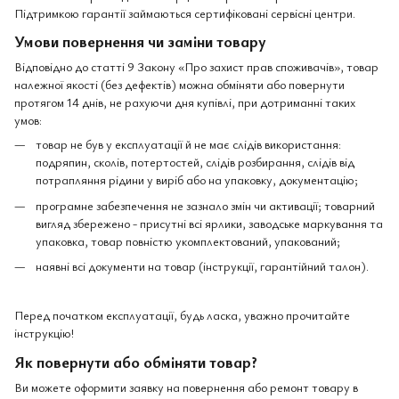
Підтримкою гарантії займаються сертифіковані сервісні центри.
Умови повернення чи заміни товару
Відповідно до статті 9 Закону «Про захист прав споживачів», товар
належної якості (без дефектів) можна обміняти або повернути
протягом 14 днів, не рахуючи дня купівлі, при дотриманні таких
умов:
товар не був у експлуатації й не має слідів використання:
подряпин, сколів, потертостей, слідів розбирання, слідів від
потрапляння рідини у виріб або на упаковку, документацію;
програмне забезпечення не зазнало змін чи активації; товарний
вигляд збережено - присутні всі ярлики, заводське маркування та
упаковка, товар повністю укомплектований, упакований;
наявні всі документи на товар (інструкції, гарантійний талон).
Перед початком експлуатації, будь ласка, уважно прочитайте
інструкцію!
Як повернути або обміняти товар?
Ви можете оформити заявку на повернення або ремонт товару в