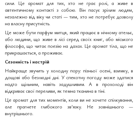
сили. Це аромат для тих, хто не грає ролі, а живе в
автентичному контакті з собою. Він пасує зрілим людям,
незалежно від віку чи статі — тим, хто не потребує дозволу
на власну присутність.
Це може бути парфум митця, який працює в нічному ательє,
або людини, що живе в лісі серед своїх книг, або міського
філософа, що читає поезію на дахах. Це аромат тіла, що не
прикрашається, а проживає.
Сезонність і настрій
Найкраще звучить у холодну пору: пізньої осені, взимку, в
дощові або безлюдні дні. У спекотну погоду може здатися
надто щільним, навіть задушливим. А в прохолоді він
відкриває свої переливи, як темна тканина в тіні.
Це аромат для тих моментів, коли ви не хочете спілкування,
але прагнете глибокого зв’язку. Не зовнішнього —
внутрішнього.