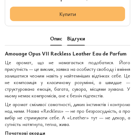
Купити
Опис
Відгуки
Amouage Opus VII Reckless Leather Eau de Parfum
Це аромат, що не намагається подобатися. Його
присутність — це виклик, заявка на особисту свободу і вміння
залишатися чесним навіть у найтемніших відтінках себе. Це
не композиція у класичному розумінні, а швидше —
структурована емоція, багата, сувора, місцями зухвала. У
ньому немає компромісів, але є безліч підтекстів.
Це аромат сміливої самотності, диких інстинктів і контролю
над ними. Назва «Reckless» — не про безрозсудність, а про
вибір не стримувати себе. А «Leather» тут — не декор, а
сутність: натягнута, тепла, жива.
Початкові акорди