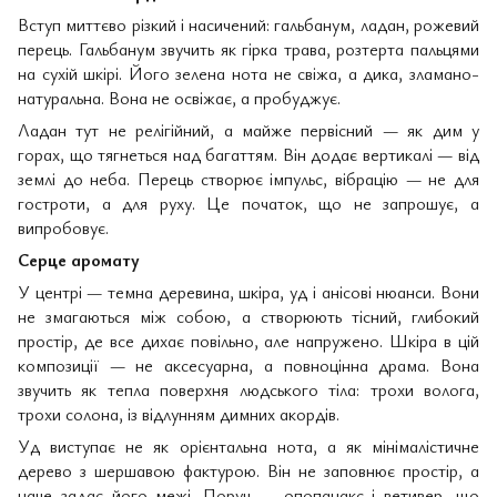
Вступ миттєво різкий і насичений: гальбанум, ладан, рожевий
перець. Гальбанум звучить як гірка трава, розтерта пальцями
на сухій шкірі. Його зелена нота не свіжа, а дика, зламано-
натуральна. Вона не освіжає, а пробуджує.
Ладан тут не релігійний, а майже первісний — як дим у
горах, що тягнеться над багаттям. Він додає вертикалі — від
землі до неба. Перець створює імпульс, вібрацію — не для
гостроти, а для руху. Це початок, що не запрошує, а
випробовує.
Серце аромату
У центрі — темна деревина, шкіра, уд і анісові нюанси. Вони
не змагаються між собою, а створюють тісний, глибокий
простір, де все дихає повільно, але напружено. Шкіра в цій
композиції — не аксесуарна, а повноцінна драма. Вона
звучить як тепла поверхня людського тіла: трохи волога,
трохи солона, із відлунням димних акордів.
Уд виступає не як орієнтальна нота, а як мінімалістичне
дерево з шершавою фактурою. Він не заповнює простір, а
наче задає його межі. Поруч — опопанакс і ветивер, що