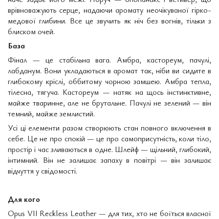
врівноважують серце, надаючи аромату неочікуваної гірко-
медової глибини. Все це звучить як ніч без вогнів, тільки з
блиском очей.
База
Фінал — це стабільна вага. Амбра, кастореум, пачулі,
лабданум. Вони укладаються в аромат так, ніби ви сидите в
глибокому кріслі, оббитому чорною замшею. Амбра тепла,
тілесна, тягуча. Кастореум — натяк на щось інстинктивне,
майже тваринне, але не брутальне. Пачулі не зелений — він
темний, майже землистий.
Усі ці елементи разом створюють стан повного включення в
себе. Це не про спокій — це про самоприсутність, коли тіло,
простір і час зливаються в одне. Шлейф — щільний, глибокий,
інтимний. Він не залишає запаху в повітрі — він залишає
відчуття у свідомості.
Для кого
Opus VII Reckless Leather — для тих, хто не боїться власної