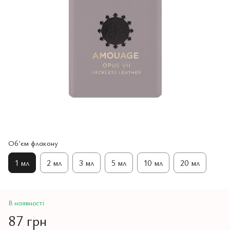
Обʼєм флакону
1 мл
2 мл
3 мл
5 мл
10 мл
20 мл
В наявності
87 грн