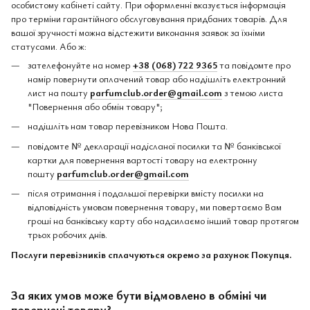
особистому кабінеті сайту. При оформленні вказується інформація
про терміни гарантійного обслуговування придбаних товарів. Для
вашої зручності можна відстежити виконання заявок за їхніми
статусами. Або ж:
зателефонуйте на номер
+38 (068) 722 9365
та повідомте про
намір повернути оплачений товар або надішліть електронний
лист на пошту
parfumclub.order@gmail.com
з темою листа
"Повернення або обмін товару";
надішліть нам товар перевізником Нова Пошта.
повідомте № декларації надісланої посилки та № банківської
картки для повернення вартості товару на електронну
пошту
parfumclub.order@gmail.com
після отримання і подальшої перевірки вмісту посилки на
відповідність умовам повернення товару, ми повертаємо Вам
гроші на банківську карту або надсилаємо інший товар протягом
трьох робочих днів.
Послуги перевізників сплачуються окремо за рахунок Покупця.
За яких умов може бути відмовлено в обміні чи
повернені товару?