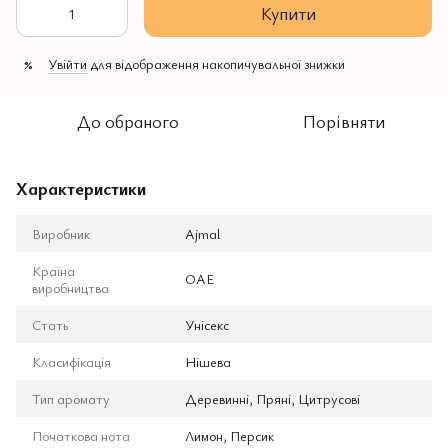
Купити
Увійти
для відображення накопичувальної знижки
%
До обраного
Порівняти
Характеристики
Виробник
Ajmal
Країна
ОАЕ
виробництва
Стать
Унісекс
Класифікація
Нішева
Тип аромату
Деревинні, Пряні, Цитрусові
Початкова нота
Лимон, Персик