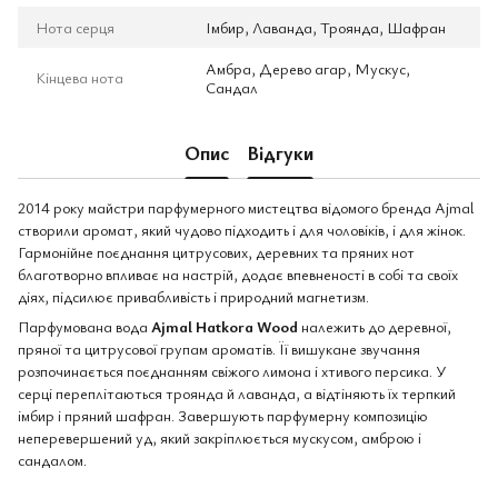
Нота серця
Імбир, Лаванда, Троянда, Шафран
Амбра, Дерево агар, Мускус,
Кінцева нота
Сандал
Опис
Відгуки
2014 року майстри парфумерного мистецтва відомого бренда Ajmal
створили аромат, який чудово підходить і для чоловіків, і для жінок.
Гармонійне поєднання цитрусових, деревних та пряних нот
благотворно впливає на настрій, додає впевненості в собі та своїх
діях, підсилює привабливість і природний магнетизм.
Парфумована вода
Ajmal Hatkora Wood
належить до деревної,
пряної та цитрусової групам ароматів. Її вишукане звучання
розпочинається поєднанням свіжого лимона і хтивого персика. У
серці переплітаються троянда й лаванда, а відтіняють їх терпкий
імбир і пряний шафран. Завершують парфумерну композицію
неперевершений уд, який закріплюється мускусом, амброю і
сандалом.