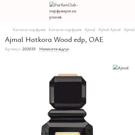
Каталог парфумів
Каталог парфумів
Ajmal
Ajmal Ajmal
Ajmal
Ajmal Hatkora Wood edp, ОАЕ
Артикул:
203033
Написати відгук