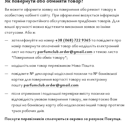
Як повернути або обміняти товар?
Ви можете оформити заявку на повернення або ремонт товару в
особистому кабінеті сайту. При оформленні вказується інформація
про терміни гарантійного обслуговування придбаних товарів. Для
вашої зручності можна відстежити виконання заявок за їхніми
статусами. Або ж:
зателефонуйте на номер
+38 (068) 722 9365
та повідомте про
намір повернути оплачений товар або надішліть електронний
лист на пошту
parfumclub.order@gmail.com
з темою листа
"Повернення або обмін товару";
надішліть нам товар перевізником Нова Пошта.
повідомте № декларації надісланої посилки та № банківської
картки для повернення вартості товару на електронну
пошту
parfumclub.order@gmail.com
після отримання і подальшої перевірки вмісту посилки на
відповідність умовам повернення товару, ми повертаємо Вам
гроші на банківську карту або надсилаємо інший товар протягом
трьох робочих днів.
Послуги перевізників сплачуються окремо за рахунок Покупця.