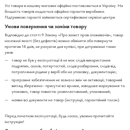
Усі товари в нашому магазині офіційно поставляються в Україну. На
більшість товарів надається офіційна гарантія виробника.
Підтримкою гарантії займаються сертифіковані сервісні центри.
Умови повернення чи заміни товару
Відповідно до статті 9 Закону «Про захист прав споживачів», товар
належної якості (без дефектів) можна обміняти або повернути
протягом 14 днів, не рахуючи дня купівлі, при дотриманні таких
умов:
товар не був у експлуатації й не має слідів використання:
подряпин, сколів, потертостей, слідів розбирання, слідів від
потрапляння рідини у виріб або на упаковку, документацію;
програмне забезпечення не зазнало змін чи активації; товарний
вигляд збережено - присутні всі ярлики, заводське маркування та
упаковка, товар повністю укомплектований, упакований;
наявні всі документи на товар (інструкції, гарантійний талон).
Перед початком експлуатації, будь ласка, уважно прочитайте
інструкцію!